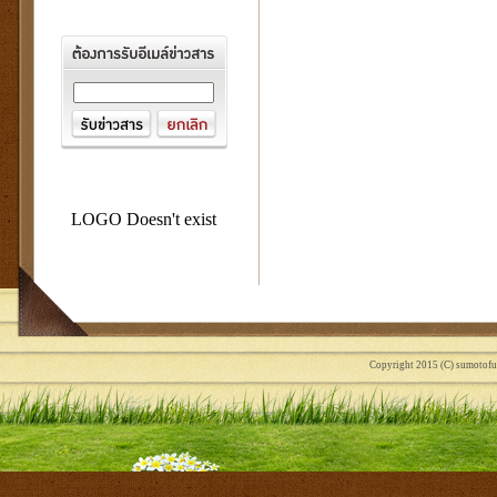
LOGO Doesn't exist
Copyright 2015 (C) sumotofur