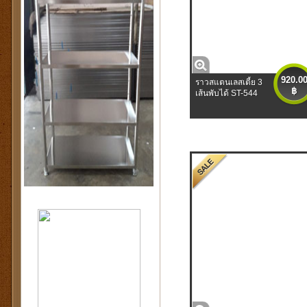
920.0
ราวสแตนเลสเตี้ย 3
฿
เส้นพับได้ ST-544