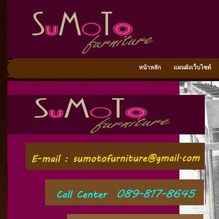
หน้าหลัก
แผนผังเว็บไซต์